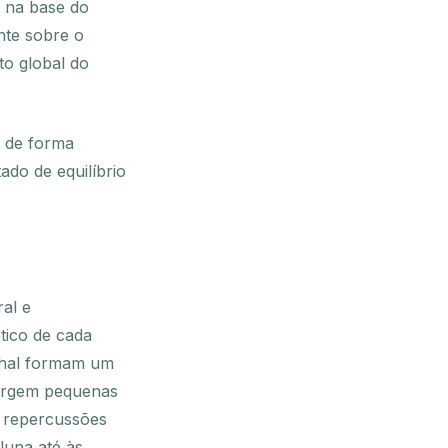
, na base do
nte sobre o
o global do
r de forma
do de equilíbrio
al e
tico de cada
nhal formam um
surgem pequenas
s repercussões
luna até às