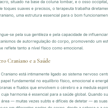
sacro, situado na base da coluna lombar, e o osso occipital
de toques suaves e precisos, o terapeuta trabalha diretame
raniano, uma estrutura essencial para o bom funcionament
tingue-se pela sua gentileza e pela capacidade de influencia
anismos de autorregulação do corpo, promovendo um esta
e reflete tanto a nível físico como emocional.
cro Craniano e a Saúde
Craniano está intimamente ligado ao sistema nervoso centr
pel fundamental no equilíbrio físico, emocional e energé
ranas e fluidos que envolvem o cérebro e a medula espi
o cuja harmonia é essencial para a saúde global. Quando 
 área — muitas vezes subtis e difíceis de detetar — as sua
-se em diferentes partes do corpo, desde a cabeça e a co