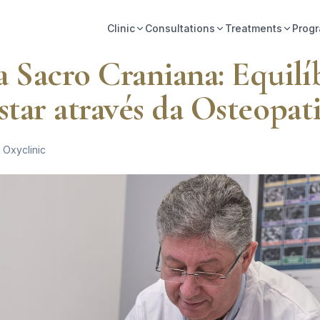
Clinic
Consultations
Treatments
Prog
a Sacro Craniana: Equilí
tar através da Osteopat
 Oxyclinic