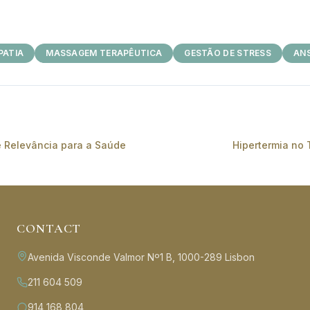
PATIA
MASSAGEM TERAPÊUTICA
GESTÃO DE STRESS
AN
e Relevância para a Saúde
Hipertermia no
CONTACT
Avenida Visconde Valmor Nº1 B, 1000-289 Lisbon
211 604 509
914 168 804