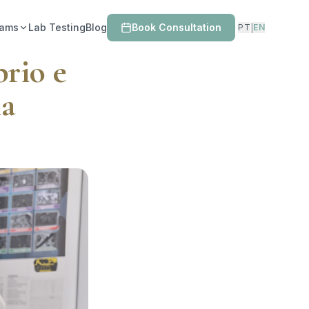
rams
Lab Testing
Blog
Book Consultation
PT
EN
|
brio e
ia