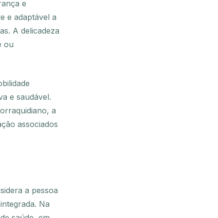
rança e
e e adaptável a
as. A delicadeza
e ou
bilidade
va e saudável.
lorraquidiano, a
ação associados
nsidera a pessoa
integrada. Na
s de saúde, em