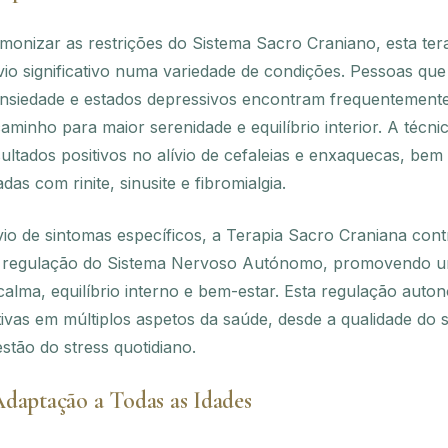
rmonizar as restrições do Sistema Sacro Craniano, esta ter
vio significativo numa variedade de condições. Pessoas qu
 ansiedade e estados depressivos encontram frequentement
inho para maior serenidade e equilíbrio interior. A técni
ltados positivos no alívio de cefaleias e enxaquecas, be
das com rinite, sinusite e fibromialgia.
vio de sintomas específicos, a Terapia Sacro Craniana cont
a regulação do Sistema Nervoso Autónomo, promovendo 
calma, equilíbrio interno e bem-estar. Esta regulação auto
tivas em múltiplos aspetos da saúde, desde a qualidade do 
stão do stress quotidiano.
daptação a Todas as Idades