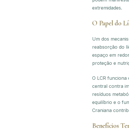
extremidades.
O Papel do Lí
Um dos mecanismo
reabsorção do lí
espaço em redor
proteção e nutri
O LCR funciona 
central contra i
resíduos metaból
equilíbrio e o f
Craniana contrib
Benefícios Te