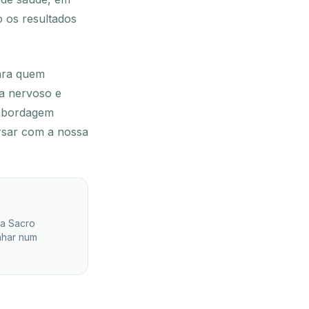
o os resultados
para quem
ma nervoso e
a abordagem
rsar com a nossa
ia Sacro
nhar num