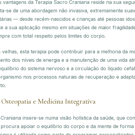
 vantagens da Terapia Sacro Craniana reside na sua segu
rata-se de uma abordagem não invasiva, extremamente suav
etárias — desde recém-nascidos e crianças até pessoas idos
te a sua aplicação mesmo em situações de maior fragilidad
mpre com total respeito pelos limites do corpo.
velhas, esta terapia pode contribuir para a melhoria da mo
ento dos níveis de energia e a manutenção de uma vida ati
quilíbrio do sistema nervoso e a circulação do líquido cefa
 organismo nos processos naturais de recuperação e adapt
to.
 Osteopatia e Medicina Integrativa
Craniana insere-se numa visão holística da saúde, que co
rocura apoiar o equilíbrio do corpo e da mente de forma 
técnica é utilizada como parte de programas personalizado