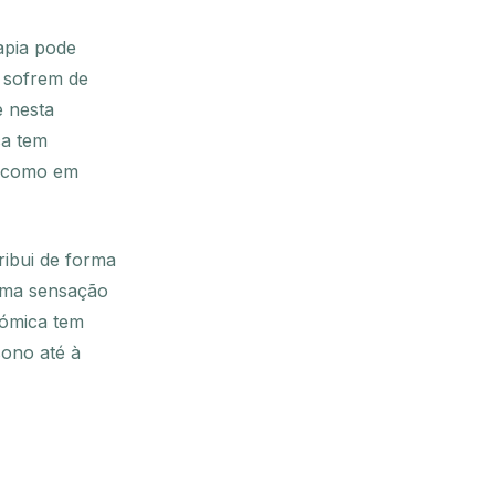
apia pode
e sofrem de
e nesta
ca tem
m como em
ribui de forma
uma sensação
nómica tem
sono até à