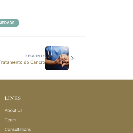
SIEDADE
SEGUINTE
 Tratamento do Cancro
LINKS
About Us
Team
Consultations