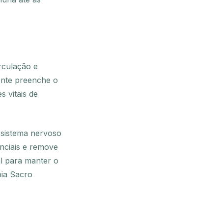
rculação e
rente preenche o
 vitais de
 sistema nervoso
enciais e remove
l para manter o
pia Sacro