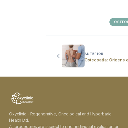
OSTEO
ANTERIOR
Osteopatia: Origens 
Oxyclinic - Regenerative, Oncological and Hyperbaric
Health Ltd.
All procedures are subject to prior individual evaluation or